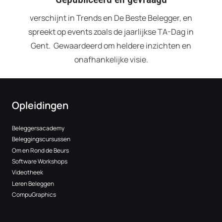
verschijnt in Trends en De Beste Belegger, en
spreekt op events zoals de jaarlijkse TA-Dag in
Gent. Gewaardeerd om heldere inzichten en
onafhankelijke visie.
Opleidingen
Beleggersacademy
Beleggingscursussen
Om en Rond de Beurs
Software Workshops
Videotheek
Leren Beleggen
CompuGraphics