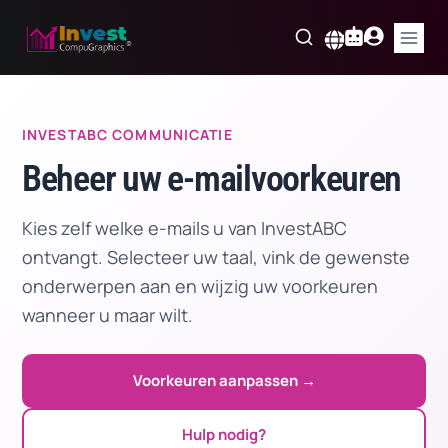
Skip
to
Nederlands
content
INVESTABC COMMUNICATIE
Beheer uw e-mailvoorkeuren
Kies zelf welke e-mails u van InvestABC
ontvangt. Selecteer uw taal, vink de gewenste
onderwerpen aan en wijzig uw voorkeuren
wanneer u maar wilt.
Voorkeuren aanpassen →
Hulp nodig?