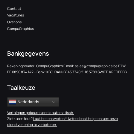
Contact
Vacatures
Over ons
CompuGraphics
Bankgegevens
Rekeninghouder: CompuGraphics E mail:
sales@compugraphics.be
BTW
BE 0890 834 142 – Bank: KBC IBAN: BE45 7340 2116 3789 SWIFT: KREDBEBB
Taalkeuze
Nederlands
Vertalngen gebeuren deels automatisch.
Ziet u een fout?
Laat het ons weten! Uw feedback helpt ons om onze
dienstverlening te verbeteren.