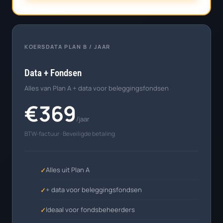
KOERSDATA PLAN B / JAAR
Data + Fondsen
Alles van Plan A + data voor beleggingsfondsen
€369
/jaar
BTW-factuur · Beveiligde betaling
Alles uit Plan A
+ data voor beleggingsfondsen
Ideaal voor fondsbeheerders