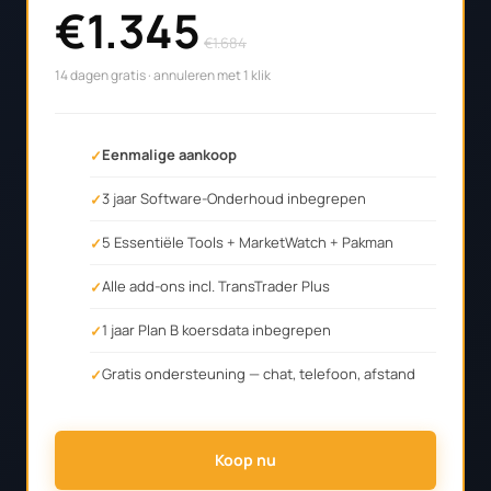
€1.345
€1.684
14 dagen gratis · annuleren met 1 klik
Eenmalige aankoop
3 jaar Software-Onderhoud inbegrepen
5 Essentiële Tools + MarketWatch + Pakman
Alle add-ons incl. TransTrader Plus
1 jaar Plan B koersdata inbegrepen
Gratis ondersteuning — chat, telefoon, afstand
Koop nu