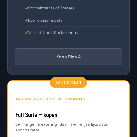
Commitments of Traders
Economische data
Vereist TransStock-licentie
Koop Plan A
AANBEVOLEN
TRANSSTOCK LICENTIE / EENMALIG
Full Suite — kopen
Eenmalige investering · daarna enkel jaarlijks data-
abonnement