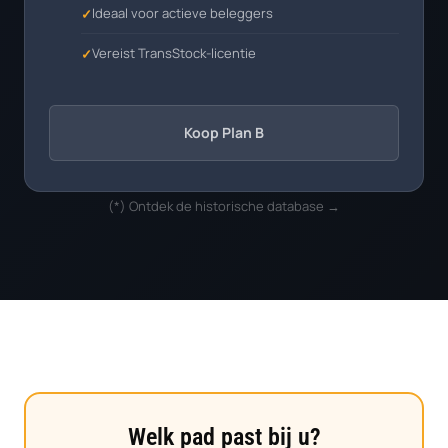
Ideaal voor actieve beleggers
Vereist TransStock-licentie
Koop Plan B
(*)
Ontdek de historische database →
Welk pad past bij u?