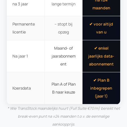
na 3 jaar
lange termijn
maanden
Permanente
– stopt bij
✔ voor altijd
licentie
opzeg
van u
Maand- of
✔ enkel
Na jaar 1
jaarabonnem
jaarlijks data-
ent
abonnement
✔ Plan B
Plan A of Plan
Koersdata
inbegrepen
B naar keuze
(jaar 1)
* Wie TransStock maandelijks huurt (Full Suite €70/m) bereikt het
break-even punt na ±24 maanden t.o.v. de eenmalige
aankoopprijs.