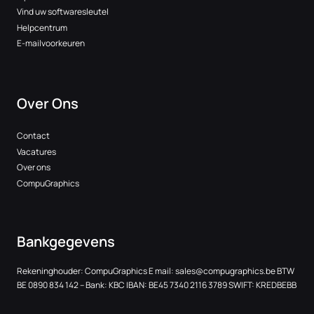
Vind uw softwaresleutel
Helpcentrum
E-mailvoorkeuren
Over Ons
Contact
Vacatures
Over ons
CompuGraphics
Bankgegevens
Rekeninghouder: CompuGraphics E mail:
sales@compugraphics.be
BTW
BE 0890 834 142 – Bank: KBC IBAN: BE45 7340 2116 3789 SWIFT: KREDBEBB