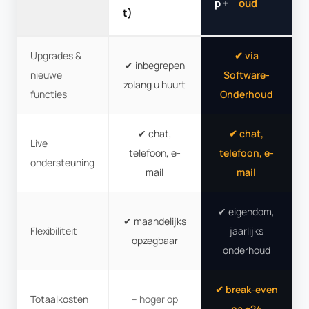
p +
oud
t)
Upgrades &
✔ via
✔ inbegrepen
nieuwe
Software-
zolang u huurt
functies
Onderhoud
✔ chat,
✔ chat,
Live
telefoon, e-
telefoon, e-
ondersteuning
mail
mail
✔ eigendom,
✔ maandelijks
Flexibiliteit
jaarlijks
opzegbaar
onderhoud
✔ break-even
Totaalkosten
– hoger op
na ±24