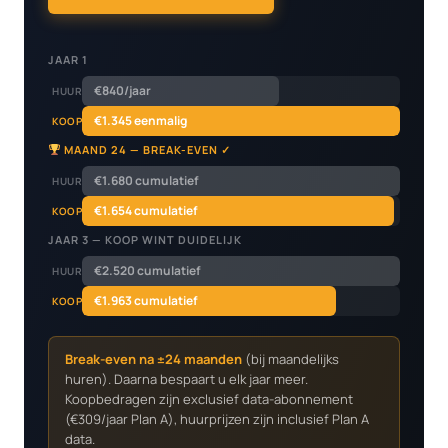
JAAR 1
€840/jaar
HUUR
€1.345 eenmalig
KOOP
MAAND 24 — BREAK-EVEN ✓
€1.680 cumulatief
HUUR
€1.654 cumulatief
KOOP
JAAR 3 — KOOP WINT DUIDELIJK
€2.520 cumulatief
HUUR
€1.963 cumulatief
KOOP
Break-even na ±24 maanden
(bij maandelijks
huren). Daarna bespaart u elk jaar meer.
Koopbedragen zijn exclusief data-abonnement
(€309/jaar Plan A), huurprijzen zijn inclusief Plan A
data.