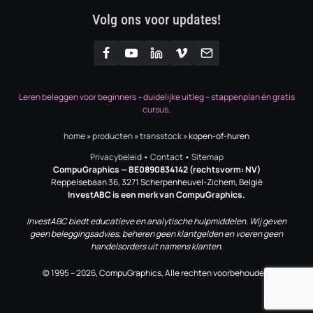
Volg ons voor updates!
Leren beleggen voor beginners – duidelijke uitleg – stappenplan én gratis
cursus.
home
»
producten
»
transstock
»
kopen-of-huren
Privacybeleid
•
Contact
•
Sitemap
CompuGraphics
— BE0890834142 (rechtsvorm: NV)
Reppelsebaan 36, 3271 Scherpenheuvel-Zichem, België
InvestABC is een merk van CompuGraphics.
InvestABC biedt educatieve en analytische hulpmiddelen. Wij geven
geen beleggingsadvies, beheren geen klantgelden en voeren geen
handelsorders uit namens klanten.
© 1995 – 2026, CompuGraphics, Alle rechten voorbehouden.