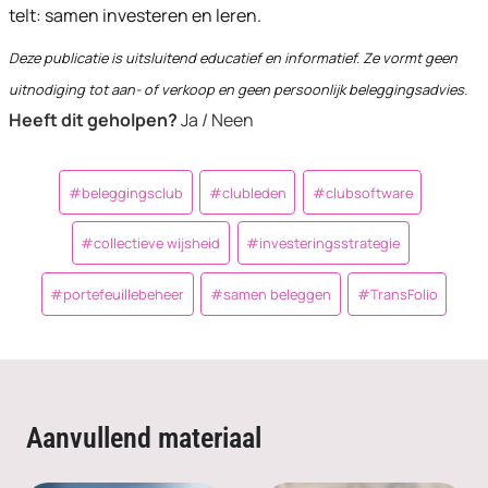
telt: samen investeren en leren.
Deze publicatie is uitsluitend educatief en informatief. Ze vormt geen
uitnodiging tot aan- of verkoop en geen persoonlijk beleggingsadvies.
Heeft dit geholpen?
Ja / Neen
Post
#
beleggingsclub
#
clubleden
#
clubsoftware
Tags:
#
collectieve wijsheid
#
investeringsstrategie
#
portefeuillebeheer
#
samen beleggen
#
TransFolio
Aanvullend materiaal