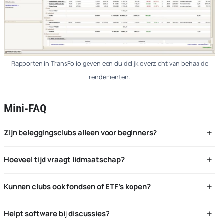
Rapporten in TransFolio geven een duidelijk overzicht van behaalde
rendementen.
Mini-FAQ
Zijn beleggingsclubs alleen voor beginners?
Nee, ook gevorderden profiteren van diversiteit aan kennis
Hoeveel tijd vraagt lidmaatschap?
en collectieve research.
Reken op vergaderingen (bv. maandelijks) plus wat
Kunnen clubs ook fondsen of ETF’s kopen?
voorbereidend onderzoek.
Ja, dat hangt af van de clubafspraken. TransFolio
Helpt software bij discussies?