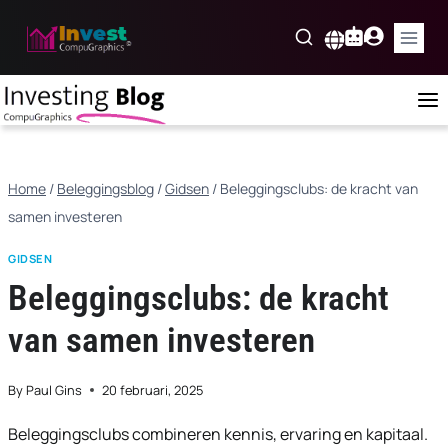
Skip
to
Nederlands
content
Home
/
Beleggingsblog
/
Gidsen
/
Beleggingsclubs: de kracht van
samen investeren
GIDSEN
Beleggingsclubs: de kracht
van samen investeren
By
Paul Gins
20 februari, 2025
Beleggingsclubs combineren kennis, ervaring en kapitaal.