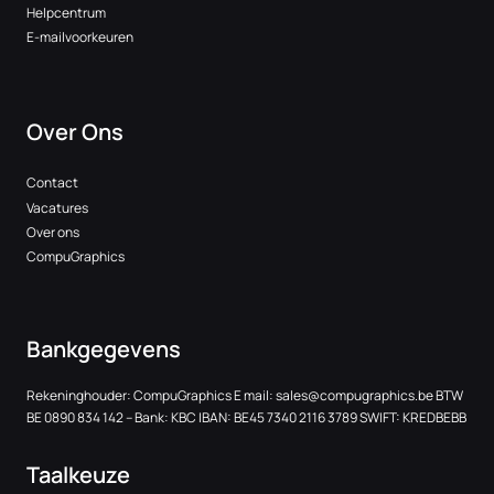
Helpcentrum
E-mailvoorkeuren
Over Ons
Contact
Vacatures
Over ons
CompuGraphics
Bankgegevens
Rekeninghouder: CompuGraphics E mail:
sales@compugraphics.be
BTW
BE 0890 834 142 – Bank: KBC IBAN: BE45 7340 2116 3789 SWIFT: KREDBEBB
Taalkeuze