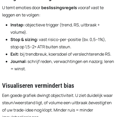
U temt emoties door
beslissingsregels
vooraf vast te
leggen en te volgen:
Instap:
objectieve trigger (trend, RS, uitbraak +
volume).
Stop & sizing:
vast risico-per-positie (bv. 0,5–1%),
stop op 1,5–2× ATR buiten steun.
Exit:
bij trendbreuk, koersdoel of verslechterende RS.
Journal:
schrijf reden, verwachtingen en nazorg; leren
= winst.
Visualiseren vermindert bias
Een goede grafiek dwingt objectiviteit. U ziet duidelijk waar
steun/weerstand ligt, of volume een uitbraak
bevestigt
en
of uw trade-idee nog klopt. Minder ruis = minder