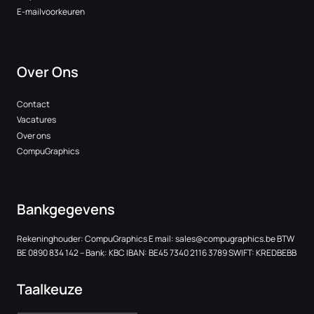
E-mailvoorkeuren
Over Ons
Contact
Vacatures
Over ons
CompuGraphics
Bankgegevens
Rekeninghouder: CompuGraphics E mail:
sales@compugraphics.be
BTW
BE 0890 834 142 – Bank: KBC IBAN: BE45 7340 2116 3789 SWIFT: KREDBEBB
Taalkeuze