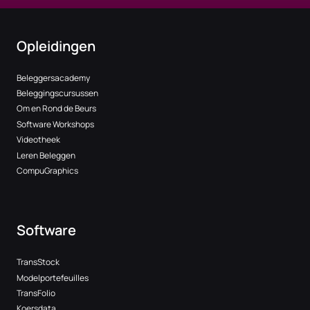
Opleidingen
Beleggersacademy
Beleggingscursussen
Om en Rond de Beurs
Software Workshops
Videotheek
Leren Beleggen
CompuGraphics
Software
TransStock
Modelportefeuilles
TransFolio
Koersdata