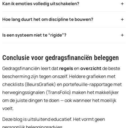
Kan ik emoties volledig uitschakelen?
Nee, maar u kunt ze kanaliseren met regels, routines en
Hoe lang duurt het om discipline te bouwen?
goede tooling.
Enkele weken om gewoonten te zetten, maanden om ze te
Is een systeem niet te “rigide”?
verankeren. Journal helpt.
Een systeem geeft rust. Pas het periodiek aan op data, niet
op emotie.
Conclusie voor gedragsfinanciën beleggen
Gedragsfinanciën leert dat
regels
en
overzicht
de beste
bescherming zijn tegen onszelf. Heldere grafieken met
checklists (BeursGrafiek) en portefeuille-rapportage met
herwegingssignalen (TransFolio) maken het makkelijker
om de juiste dingen te doen — ook wanneer het moeilijk
voelt.
Deze blog is uitsluitend educatief. Het vormt geen
persoonlijk beleggingsadvies.