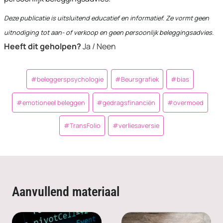
Deze publicatie is uitsluitend educatief en informatief. Ze vormt geen
uitnodiging tot aan- of verkoop en geen persoonlijk beleggingsadvies.
Heeft dit geholpen?
Ja / Neen
Post
#
beleggerspsychologie
#
Beursgrafiek
#
bias
Tags:
#
emotioneel beleggen
#
gedragsfinanciën
#
overmoed
#
TransFolio
#
verliesaversie
Aanvullend materiaal