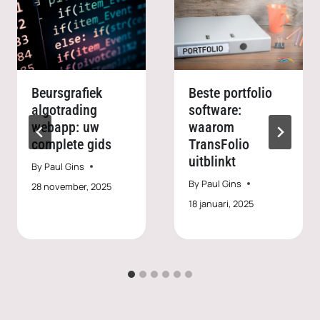
Beursgrafiek
Beste portfolio
algotrading
software:
webapp: uw
waarom
complete gids
TransFolio
uitblinkt
By
Paul Gins
By
Paul Gins
28 november, 2025
18 januari, 2025