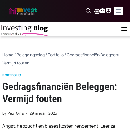
Skip
to
Nederlands
content
Home
/
Beleggingsblog
/
Portfolio
/
Gedragsfinanciën Beleggen:
Vermijd fouten
PORTFOLIO
Gedragsfinanciën Beleggen:
Vermijd fouten
By
Paul Gins
29 januari, 2025
Angst, hebzucht en biases kosten rendement. Leer ze