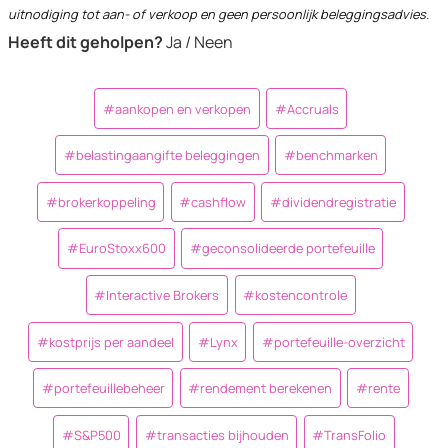
uitnodiging tot aan- of verkoop en geen persoonlijk beleggingsadvies.
Heeft dit geholpen?
Ja / Neen
Post
#
aankopen en verkopen
#
Accruals
Tags:
#
belastingaangifte beleggingen
#
benchmarken
#
brokerkoppeling
#
cashflow
#
dividendregistratie
#
EuroStoxx600
#
geconsolideerde portefeuille
#
Interactive Brokers
#
kostencontrole
#
kostprijs per aandeel
#
Lynx
#
portefeuille-overzicht
#
portefeuillebeheer
#
rendement berekenen
#
rente
#
S&P500
#
transacties bijhouden
#
TransFolio