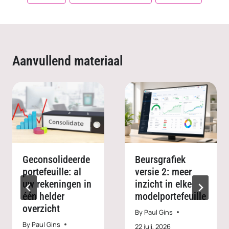
Aanvullend materiaal
Geconsolideerde
Beursgrafiek
portefeuille: al
versie 2: meer
uw rekeningen in
inzicht in elke
één helder
modelportefeuille
overzicht
By
Paul Gins
By
Paul Gins
22 juli, 2026