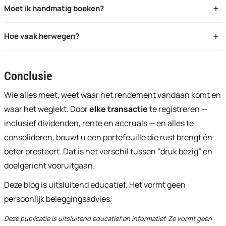
Ja. Ze beïnvloeden waarde en belastingplanning nog vóór
Moet ik handmatig boeken?
de cash binnenkomt.
Niet per se. Via brokerkoppeling worden veel
Hoe vaak herwegen?
gebeurtenissen automatisch ingelezen.
Kies één methode (tijd of bandbreedte) en blijf
consequent. Te vaak handelen verhoogt kosten/ruis.
Conclusie
Wie alles meet, weet waar het rendement vandaan komt en
waar het weglekt. Door
elke transactie
te registreren —
inclusief dividenden, rente en accruals — en alles te
consolideren, bouwt u een portefeuille die rust brengt én
beter presteert. Dat is het verschil tussen “druk bezig” en
doelgericht vooruitgaan.
Deze blog is uitsluitend educatief. Het vormt geen
persoonlijk beleggingsadvies.
Deze publicatie is uitsluitend educatief en informatief. Ze vormt geen