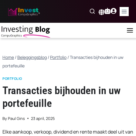
Skip
to
Nederlands
content
Home
/
Beleggingsblog
/
Portfolio
/
Transacties bijhouden in uw
portefeuille
PORTFOLIO
Transacties bijhouden in uw
portefeuille
By
Paul Gins
23 april, 2025
Elke aankoop, verkoop, dividend en rente maakt deel uit van