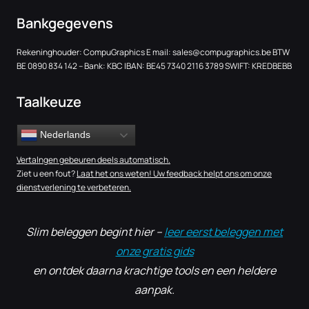
Bankgegevens
Rekeninghouder: CompuGraphics E mail:
sales@compugraphics.be
BTW
BE 0890 834 142 – Bank: KBC IBAN: BE45 7340 2116 3789 SWIFT: KREDBEBB
Taalkeuze
Nederlands
Vertalngen gebeuren deels automatisch.
Ziet u een fout?
Laat het ons weten! Uw feedback helpt ons om onze
dienstverlening te verbeteren.
Slim beleggen begint hier –
leer eerst beleggen met
onze gratis gids
en ontdek daarna krachtige tools en een heldere
aanpak.