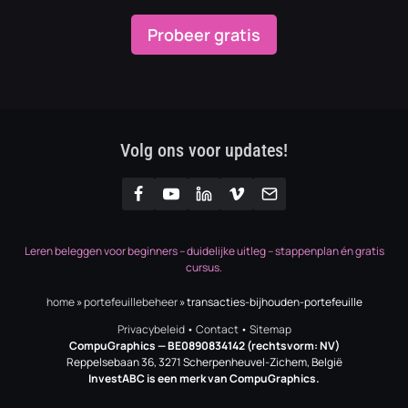
Probeer gratis
Volg ons voor updates!
Leren beleggen voor beginners – duidelijke uitleg – stappenplan én gratis
cursus.
home
»
portefeuillebeheer
»
transacties-bijhouden-portefeuille
Privacybeleid
•
Contact
•
Sitemap
CompuGraphics
— BE0890834142 (rechtsvorm: NV)
Reppelsebaan 36, 3271 Scherpenheuvel-Zichem, België
InvestABC is een merk van CompuGraphics.