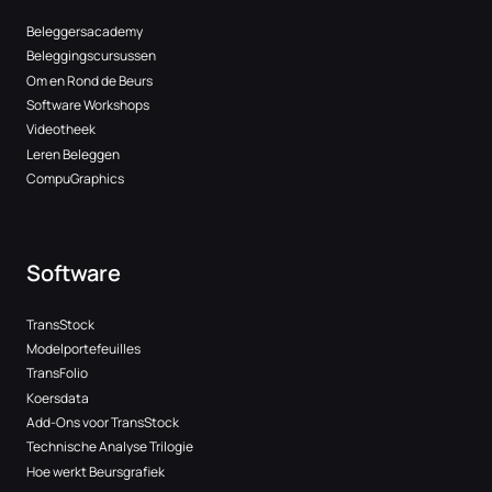
Beleggersacademy
Beleggingscursussen
Om en Rond de Beurs
Software Workshops
Videotheek
Leren Beleggen
CompuGraphics
Software
TransStock
Modelportefeuilles
TransFolio
Koersdata
Add-Ons voor TransStock
Technische Analyse Trilogie
Hoe werkt Beursgrafiek