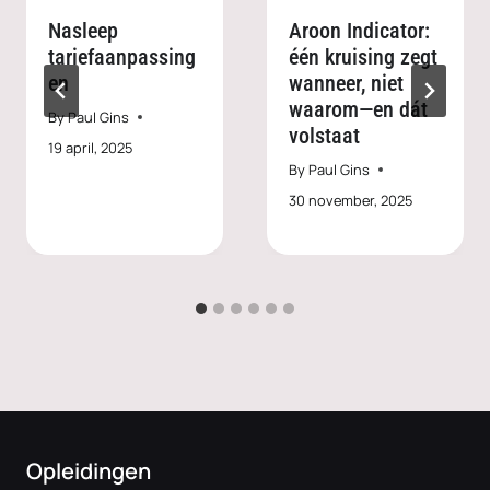
Nasleep
Aroon Indicator:
tariefaanpassing
één kruising zegt
en
wanneer, niet
waarom—en dát
By
Paul Gins
volstaat
19 april, 2025
By
Paul Gins
30 november, 2025
Opleidingen