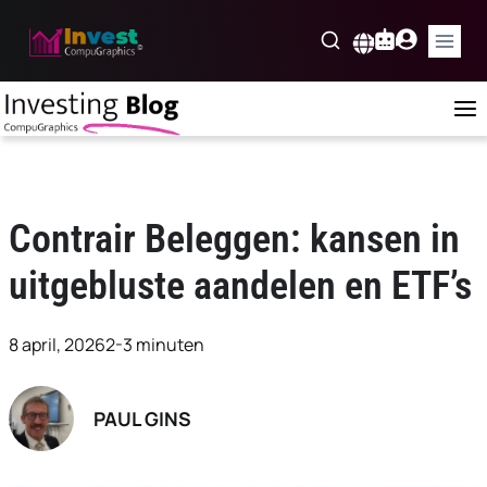
Skip
to
Nederlands
content
Contrair Beleggen: kansen in
uitgebluste aandelen en ETF’s
8 april, 2026
2-3 minuten
PAUL GINS