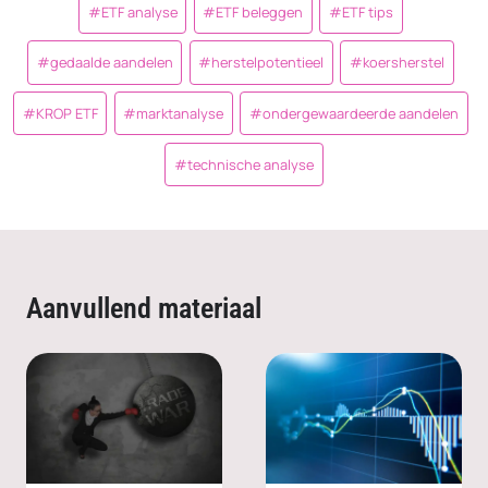
#
ETF analyse
#
ETF beleggen
#
ETF tips
#
gedaalde aandelen
#
herstelpotentieel
#
koersherstel
#
KROP ETF
#
marktanalyse
#
ondergewaardeerde aandelen
#
technische analyse
Aanvullend materiaal