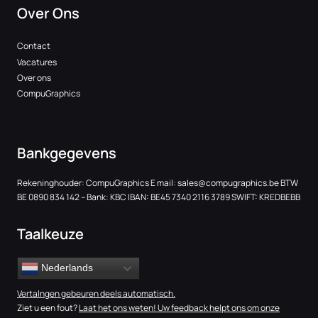
Over Ons
Contact
Vacatures
Over ons
CompuGraphics
Bankgegevens
Rekeninghouder: CompuGraphics E mail:
sales@compugraphics.be
BTW
BE 0890 834 142 – Bank: KBC IBAN: BE45 7340 2116 3789 SWIFT: KREDBEBB
Taalkeuze
Nederlands
Vertalngen gebeuren deels automatisch.
Ziet u een fout?
Laat het ons weten! Uw feedback helpt ons om onze