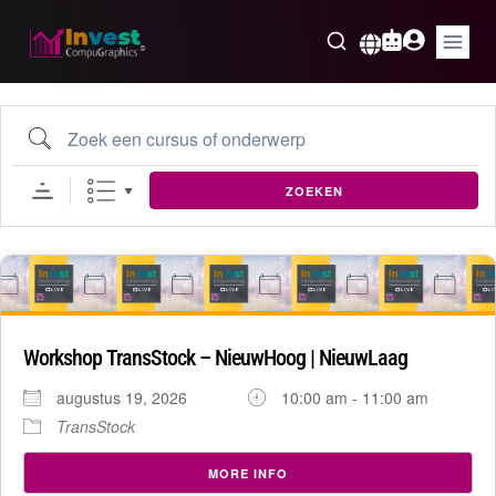
Skip
to
Nederlands
content
Zoek een cursus of onderwerp
ZOEKEN
19
aug
Workshop TransStock – NieuwHoog | NieuwLaag
augustus 19, 2026
10:00 am - 11:00 am
TransStock
MORE INFO