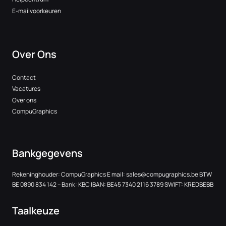
E-mailvoorkeuren
Over Ons
Contact
Vacatures
Over ons
CompuGraphics
Bankgegevens
Rekeninghouder: CompuGraphics E mail:
sales@compugraphics.be
BTW
BE 0890 834 142 – Bank: KBC IBAN: BE45 7340 2116 3789 SWIFT: KREDBEBB
Taalkeuze