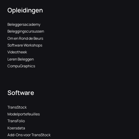
Opleidingen
Beleggersacademy
Beleggingscursussen
Om en Rond de Beurs
Software Workshops
Videotheek
Leren Beleggen
CompuGraphics
Software
TransStock
Modelportefeuilles
TransFolio
Koersdata
Add-Ons voor TransStock