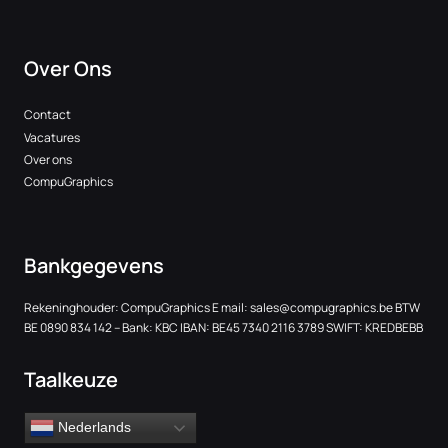
Over Ons
Contact
Vacatures
Over ons
CompuGraphics
Bankgegevens
Rekeninghouder: CompuGraphics E mail:
sales@compugraphics.be
BTW
BE 0890 834 142 – Bank: KBC IBAN: BE45 7340 2116 3789 SWIFT: KREDBEBB
Taalkeuze
Nederlands