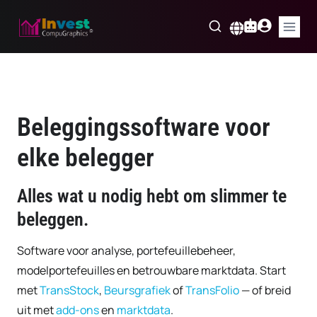
Skip
to
Nederlands
content
Beleggingssoftware voor
elke belegger
Alles wat u nodig hebt om slimmer te
beleggen.
Software voor analyse, portefeuillebeheer,
modelportefeuilles en betrouwbare marktdata. Start
met
TransStock
,
Beursgrafiek
of
TransFolio
— of breid
uit met
add-ons
en
marktdata
.