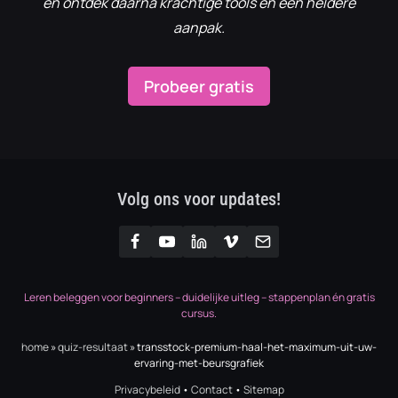
en ontdek daarna krachtige tools en een heldere
aanpak.
Probeer gratis
Volg ons voor updates!
Leren beleggen voor beginners – duidelijke uitleg – stappenplan én gratis
cursus.
home
»
quiz-resultaat
»
transstock-premium-haal-het-maximum-uit-uw-
ervaring-met-beursgrafiek
Privacybeleid
•
Contact
•
Sitemap