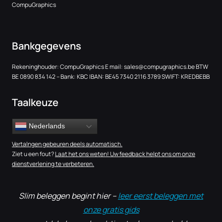
CompuGraphics
Bankgegevens
Rekeninghouder: CompuGraphics E mail:
sales@compugraphics.be
BTW
BE 0890 834 142 – Bank: KBC IBAN: BE45 7340 2116 3789 SWIFT: KREDBEBB
Taalkeuze
Nederlands
Vertalngen gebeuren deels automatisch.
Ziet u een fout?
Laat het ons weten! Uw feedback helpt ons om onze
dienstverlening te verbeteren.
Slim beleggen begint hier –
leer eerst beleggen met
onze gratis gids