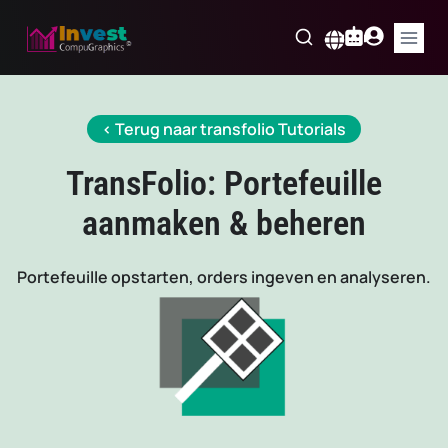
Skip
to
Nederlands
content
< Terug naar transfolio Tutorials
TransFolio: Portefeuille
aanmaken & beheren
Portefeuille opstarten, orders ingeven en analyseren.