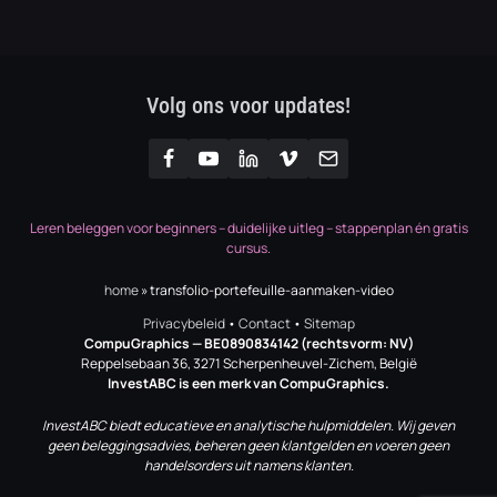
Volg ons voor updates!
Leren beleggen voor beginners – duidelijke uitleg – stappenplan én gratis
cursus.
home
»
transfolio-portefeuille-aanmaken-video
Privacybeleid
•
Contact
•
Sitemap
CompuGraphics
— BE0890834142 (rechtsvorm: NV)
Reppelsebaan 36, 3271 Scherpenheuvel-Zichem, België
InvestABC is een merk van CompuGraphics.
InvestABC biedt educatieve en analytische hulpmiddelen. Wij geven
geen beleggingsadvies, beheren geen klantgelden en voeren geen
handelsorders uit namens klanten.