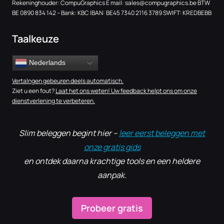
Rekeninghouder: CompuGraphics E mail:
sales@compugraphics.be
BTW
BE 0890 834 142 – Bank: KBC IBAN: BE45 7340 2116 3789 SWIFT: KREDBEBB
Taalkeuze
Nederlands
Vertalngen gebeuren deels automatisch.
Ziet u een fout?
Laat het ons weten! Uw feedback helpt ons om onze
dienstverlening te verbeteren.
Slim beleggen begint hier –
leer eerst beleggen met
onze gratis gids
en ontdek daarna krachtige tools en een heldere
aanpak.
Probeer gratis