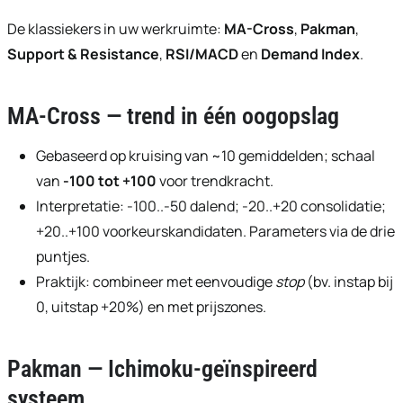
hd4320
hd2880
hd2160
hd1440
highres
hd1080
hd720
large
medium
small
tiny
no source
no source
no source
no source
no source
no source
no source
no source
no source
no source
2
EN
De klassiekers in uw werkruimte:
MA-Cross
,
Pakman
,
1.5
FR
Support & Resistance
,
RSI/MACD
en
Demand Index
.
1.25
NL
normal
Uit
0.5
MA-Cross — trend in één oogopslag
0.25
Gebaseerd op kruising van ~10 gemiddelden; schaal
van
-100 tot +100
voor trendkracht.
Interpretatie: -100..-50 dalend; -20..+20 consolidatie;
+20..+100 voorkeurskandidaten. Parameters via de drie
puntjes.
Praktijk: combineer met eenvoudige
stop
(bv. instap bij
0, uitstap +20%) en met prijszones.
Pakman — Ichimoku-geïnspireerd
systeem