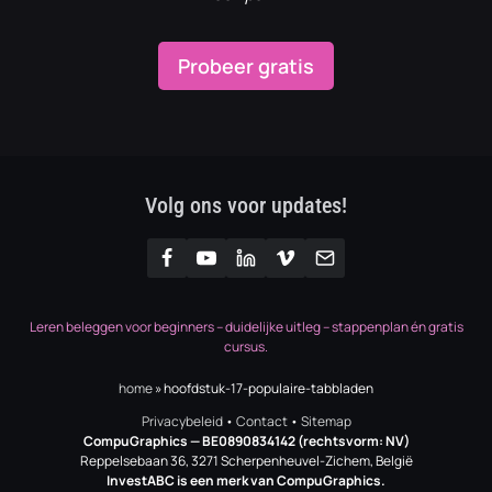
Probeer gratis
Volg ons voor updates!
Leren beleggen voor beginners – duidelijke uitleg – stappenplan én gratis
cursus.
home
»
hoofdstuk-17-populaire-tabbladen
Privacybeleid
•
Contact
•
Sitemap
CompuGraphics
— BE0890834142 (rechtsvorm: NV)
Reppelsebaan 36, 3271 Scherpenheuvel-Zichem, België
InvestABC is een merk van CompuGraphics.