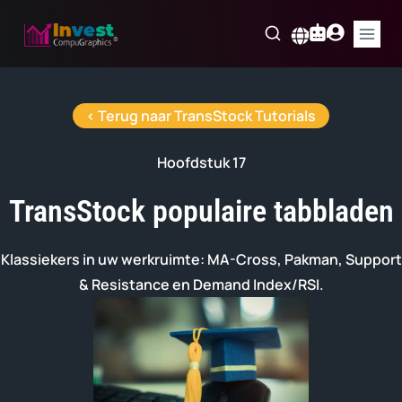
Skip
to
Nederlands
content
< Terug naar TransStock Tutorials
Hoofdstuk 17
TransStock populaire tabbladen
Klassiekers in uw werkruimte: MA-Cross, Pakman, Support
& Resistance en Demand Index/RSI.