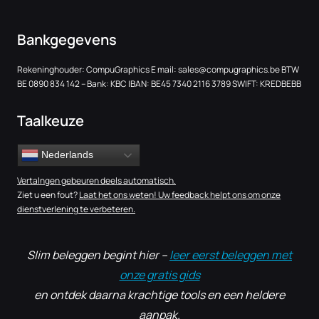
Bankgegevens
Rekeninghouder: CompuGraphics E mail:
sales@compugraphics.be
BTW
BE 0890 834 142 – Bank: KBC IBAN: BE45 7340 2116 3789 SWIFT: KREDBEBB
Taalkeuze
Nederlands
Vertalngen gebeuren deels automatisch.
Ziet u een fout?
Laat het ons weten! Uw feedback helpt ons om onze
dienstverlening te verbeteren.
Slim beleggen begint hier –
leer eerst beleggen met
onze gratis gids
en ontdek daarna krachtige tools en een heldere
aanpak.