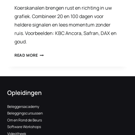
Koerskanalen brengen rust en richting in uw
grafiek. Combineer 20 en 100 dagen voor
heldere signalen en lees momentum zonder
ruis. Voorbeelden: KBC Ancora, Safran, DAX en
goud.
KOERSKANALEN
READ MORE
AANDELEN:
HET
MIDDEL
VAN
Opleidingen
VOORUITGANG
OP
Beleggersacademy
Beleggingscursussen
DE
Om en Rond de Beurs
BEURS
Software Workshops
Videotheek