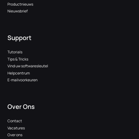
Productnieuws
Nieuwsbrief
Support
Tutorials
Tips & Tricks
Vind uw softwaresleutel
Helpcentrum
E-mailvoorkeuren
Over Ons
Contact
Vacatures
Over ons