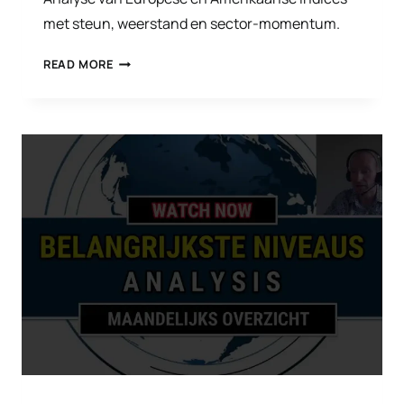
met steun, weerstand en sector-momentum.
OM
READ MORE
EN
ROND
DE
BEURS
AUGUSTUS
2025