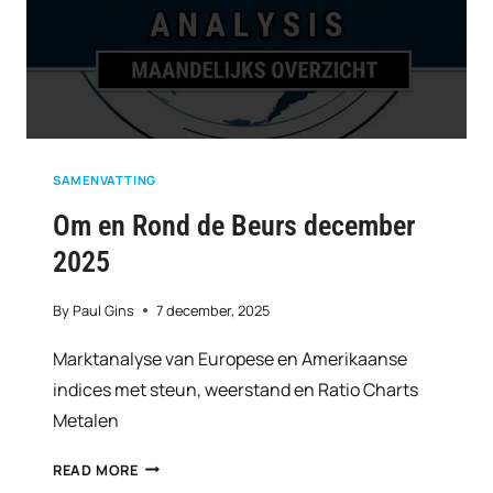
SAMENVATTING
Om en Rond de Beurs december
2025
By
Paul Gins
7 december, 2025
Marktanalyse van Europese en Amerikaanse
indices met steun, weerstand en Ratio Charts
Metalen
OM
READ MORE