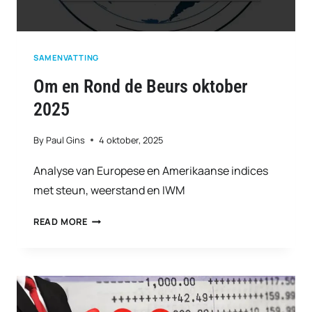
SAMENVATTING
Om en Rond de Beurs oktober
2025
By
Paul Gins
4 oktober, 2025
Analyse van Europese en Amerikaanse indices
met steun, weerstand en IWM
OM
READ MORE
EN
ROND
DE
BEURS