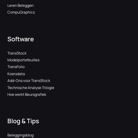
Leren Beleggen
CompuGraphics
Software
TransStock
Modelportefeuilles
TransFolio
Koersdata
Add-Ons voor TransStock
Technische Analyse Trilogie
Hoe werkt Beursgrafiek
Blog & Tips
Beleggingsblog