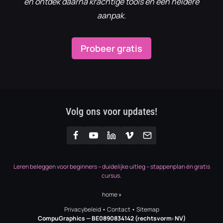
en ontdek daarna krachtige tools en een heldere
aanpak.
Probeer gratis
Volg ons voor updates!
Leren beleggen voor beginners – duidelijke uitleg – stappenplan én gratis
cursus.
home
»
Privacybeleid
•
Contact
•
Sitemap
CompuGraphics
— BE0890834142 (rechtsvorm: NV)