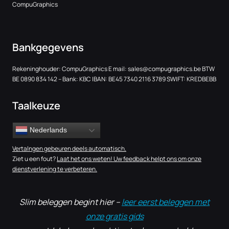
CompuGraphics
Bankgegevens
Rekeninghouder: CompuGraphics E mail:
sales@compugraphics.be
BTW
BE 0890 834 142 – Bank: KBC IBAN: BE45 7340 2116 3789 SWIFT: KREDBEBB
Taalkeuze
Nederlands
Vertalngen gebeuren deels automatisch.
Ziet u een fout?
Laat het ons weten! Uw feedback helpt ons om onze
dienstverlening te verbeteren.
Slim beleggen begint hier –
leer eerst beleggen met
onze gratis gids