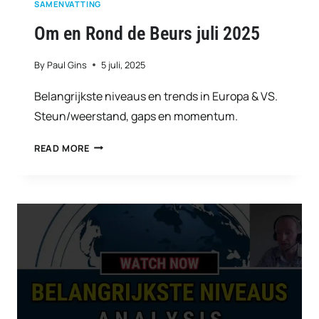
SAMENVATTING
Om en Rond de Beurs juli 2025
By
Paul Gins
5 juli, 2025
Belangrijkste niveaus en trends in Europa & VS.
Steun/weerstand, gaps en momentum.
OM
READ MORE
EN
ROND
DE
BEURS
JULI
2025