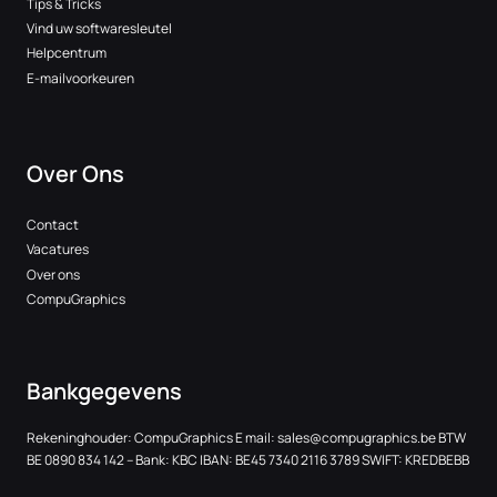
Tips & Tricks
Vind uw softwaresleutel
Helpcentrum
E-mailvoorkeuren
Over Ons
Contact
Vacatures
Over ons
CompuGraphics
Bankgegevens
Rekeninghouder: CompuGraphics E mail:
sales@compugraphics.be
BTW
BE 0890 834 142 – Bank: KBC IBAN: BE45 7340 2116 3789 SWIFT: KREDBEBB