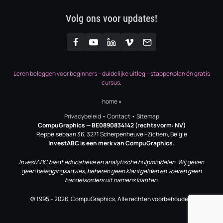
Volg ons voor updates!
Leren beleggen voor beginners – duidelijke uitleg – stappenplan én gratis
cursus.
home
»
Privacybeleid
•
Contact
•
Sitemap
CompuGraphics
— BE0890834142 (rechtsvorm: NV)
Reppelsebaan 36, 3271 Scherpenheuvel-Zichem, België
InvestABC is een merk van CompuGraphics.
InvestABC biedt educatieve en analytische hulpmiddelen. Wij geven
geen beleggingsadvies, beheren geen klantgelden en voeren geen
handelsorders uit namens klanten.
© 1995 – 2026, CompuGraphics, Alle rechten voorbehouden.