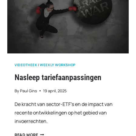
VIDEOTHEEK
|
WEEKLY WORKSHOP
Nasleep tariefaanpassingen
By
Paul Gins
19 april, 2025
De kracht van sector-ETF’s en de impact van
recente ontwikkelingen op het gebied van
invoerrechten.
NASLEEP
READ MORE