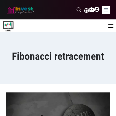
Skip
to
Nederlands
content
Fibonacci retracement