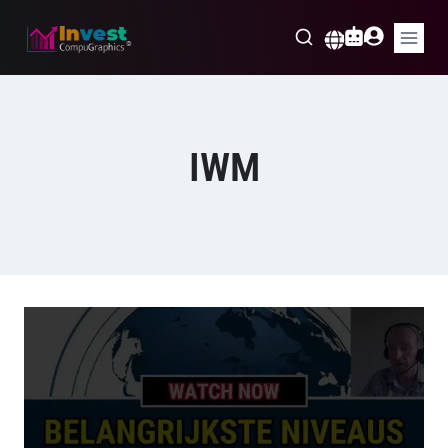
Skip
to
Nederlands
content
IWM