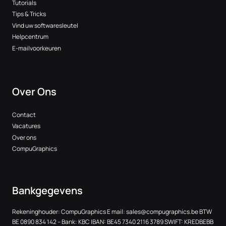
Tutorials
Tips & Tricks
Vind uw softwaresleutel
Helpcentrum
E-mailvoorkeuren
Over Ons
Contact
Vacatures
Over ons
CompuGraphics
Bankgegevens
Rekeninghouder: CompuGraphics E mail:
sales@compugraphics.be
BTW
BE 0890 834 142 – Bank: KBC IBAN: BE45 7340 2116 3789 SWIFT: KREDBEBB