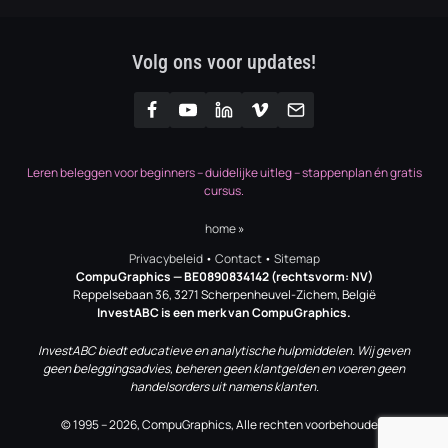
Volg ons voor updates!
Leren beleggen voor beginners – duidelijke uitleg – stappenplan én gratis
cursus.
home
»
Privacybeleid
•
Contact
•
Sitemap
CompuGraphics
— BE0890834142 (rechtsvorm: NV)
Reppelsebaan 36, 3271 Scherpenheuvel-Zichem, België
InvestABC is een merk van CompuGraphics.
InvestABC biedt educatieve en analytische hulpmiddelen. Wij geven
geen beleggingsadvies, beheren geen klantgelden en voeren geen
handelsorders uit namens klanten.
© 1995 – 2026, CompuGraphics, Alle rechten voorbehouden.