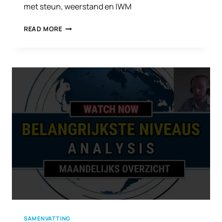
met steun, weerstand en IWM
OM
READ MORE
EN
ROND
DE
BEURS
OKTOBER
2025
SAMENVATTING