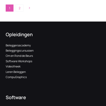
Next
1
2
Page
Page
navigation
Opleidingen
Beleggersacademy
Beleggingscursussen
Om en Rond de Beurs
Software Workshops
Videotheek
Leren Beleggen
CompuGraphics
Software