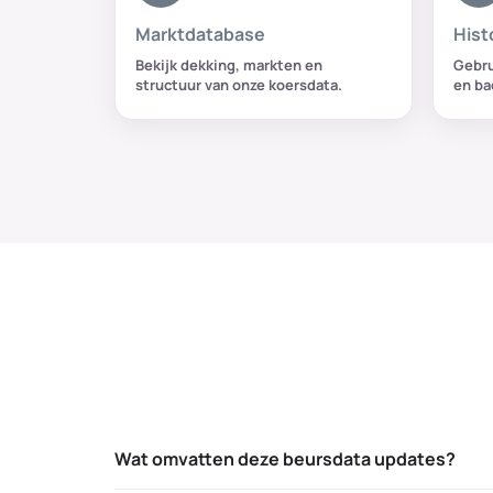
V
Marktdatabase
Hist
E
Bekijk dekking, markten en
Gebru
R
structuur van onze koersdata.
en ba
Z
I
C
H
T
V
A
N
B
E
U
R
Wat omvatten deze beursdata updates?
S