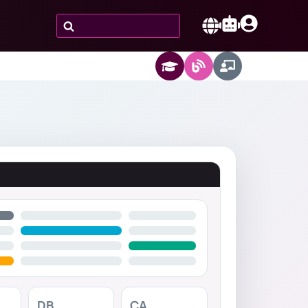
Zoeken
naar:
Nederlands
DB
CA