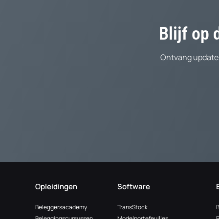
Blijf op
Ontvang updates
Opleidingen
Software
Beleggersacademy
TransStock
Beleggingscursussen
Modelportefeuilles