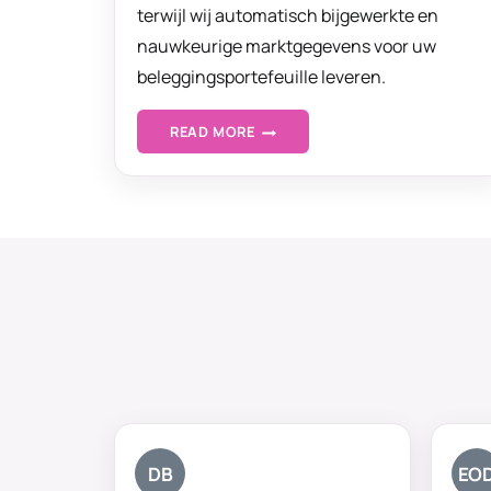
terwijl wij automatisch bijgewerkte en
nauwkeurige marktgegevens voor uw
beleggingsportefeuille leveren.
B
READ MORE
E
T
R
O
U
W
B
A
A
R
O
DB
EO