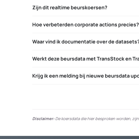
K
Zijn dit realtime beurskoersen?
O
E
Hoe verbeterden corporate actions precies?
R
S
Waar vind ik documentatie over de datasets
E
N
Werkt deze beursdata met TransStock en Tr
Krijg ik een melding bij nieuwe beursdata u
Disclaimer:
De koersdata die hier besproken worden, zij