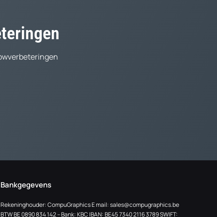
eteringen
lowverbeteringen
Bankgegevens
Rekeninghouder: CompuGraphics E mail:
sales@compugraphics.be
BTW BE 0890 834 142 – Bank: KBC IBAN: BE45 7340 2116 3789 SWIFT: