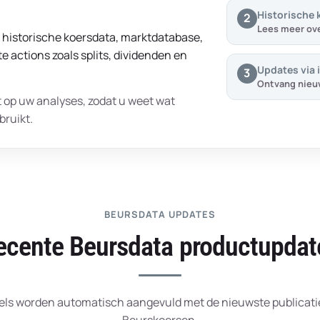
Historische 
2
Lees meer ove
 historische koersdata, marktdatabase,
 actions zoals splits, dividenden en
Updates via 
3
Ontvang nieuw
 op uw analyses, zodat u weet wat
bruikt.
BEURSDATA UPDATES
ecente Beursdata productupdat
els worden automatisch aangevuld met de nieuwste publicatie