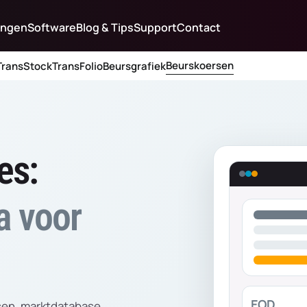
ingen
Software
Blog & Tips
Support
Contact
Beurskoersen
TransStock
TransFolio
Beursgrafiek
es:
a voor
EOD
sen, marktdatabase,