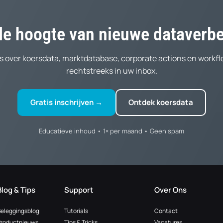
 de hoogte van nieuwe dataverb
 over koersdata, marktdatabase, corporate actions en workf
rechtstreeks in uw inbox.
Gratis inschrijven →
Ontdek koersdata
Educatieve inhoud • 1× per maand • Geen spam
Blog & Tips
Support
Over Ons
Beleggingsblog
Tutorials
Contact
Productnieuws
Tips & Tricks
Vacatures