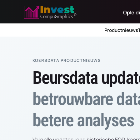
Skip
Opleid
to
content
Productnieuws
KOERSDATA PRODUCTNIEUWS
Beursdata updat
betrouwbare dat
betere analyses
Volg alle updates rond historische EOD-koer