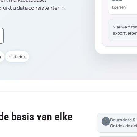
uikt u data consistenter in
Koersen
Nieuwe datas
exportverbe
s
Historiek
de basis van elke
Beursdata &
1
Ontdek de dek