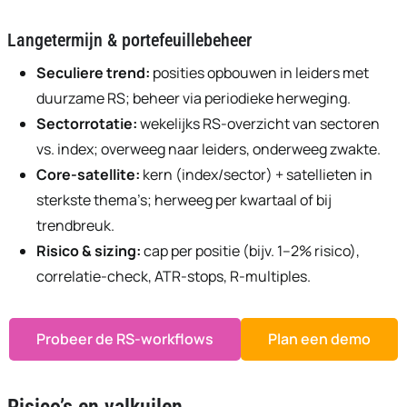
Langetermijn & portefeuillebeheer
Seculiere trend:
posities opbouwen in leiders met
duurzame RS; beheer via periodieke herweging.
Sectorrotatie:
wekelijks RS-overzicht van sectoren
vs. index; overweeg naar leiders, onderweeg zwakte.
Core-satellite:
kern (index/sector) + satellieten in
sterkste thema’s; herweeg per kwartaal of bij
trendbreuk.
Risico & sizing:
cap per positie (bijv. 1–2% risico),
correlatie-check, ATR-stops, R-multiples.
Probeer de RS-workflows
Plan een demo
Risico’s en valkuilen