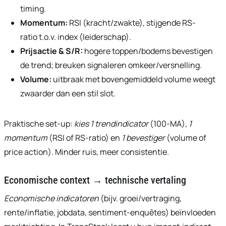
timing.
Momentum:
RSI (kracht/zwakte), stijgende RS-
ratio t.o.v. index (leiderschap).
Prijsactie & S/R:
hogere toppen/bodems bevestigen
de trend; breuken signaleren omkeer/versnelling.
Volume:
uitbraak met bovengemiddeld volume weegt
zwaarder dan een stil slot.
Praktische set-up:
kies 1 trendindicator
(100-MA),
1
momentum
(RSI of RS-ratio) en
1 bevestiger
(volume of
price action). Minder ruis, meer consistentie.
Economische context → technische vertaling
Economische indicatoren
(bijv. groei/vertraging,
rente/inflatie, jobdata, sentiment-enquêtes) beïnvloeden