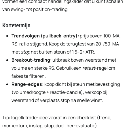
vormen een compact handelingskader dat u kunt schalen
van swing- tot position-trading.
Kortetermijn
Trendvolgen (pullback-entry):
prijs boven 100-MA,
RS-ratio stijgend. Koop de terugtest van 20-/50-MA
met
stop
net buiten steun of 1,5–2× ATR.
Breakout-trading:
uitbraak boven weerstand met
volume en sterke RS. Gebruik een
retest
-regel om
fakes te filteren.
Range-edges:
koop dicht bij steun met bevestiging
(volumedroogte + reactie-candle), verkoop bij
weerstand of verplaats stop na snelle winst.
Tip: log elk trade-idee vooraf in een checklist (trend,
momentum, instap, stop, doel, her-evaluatie).