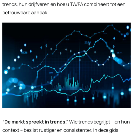
trends, hun drijfveren en hoe u TA/FA combineert tot een
betrouwbare aanpak.
“De markt spreekt in trends.”
Wie trends begrijpt – en hun
context – beslist rustiger en consistenter. In deze gids