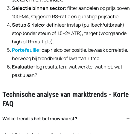
Selectie binnen sector:
filter aandelen op prijs boven
100-MA, stijgende RS-ratio en gunstige prijsactie.
Setup & risico:
definieer instap (pullback/uitbraak),
stop (onder steun of 1,5–2× ATR), target (voorgaande
high of R-multiple).
Portefeuille
:
cap risico per positie, bewaak correlatie,
herweeg bij trendbreuk of kwartaalritme.
Evaluatie:
log resultaten; wat werkte, wat niet, wat
past u aan?
Technische analyse van markttrends - Korte
FAQ
Welke trend is het betrouwbaarst?
Sekuliere en primaire trends geven richting; voor
timing