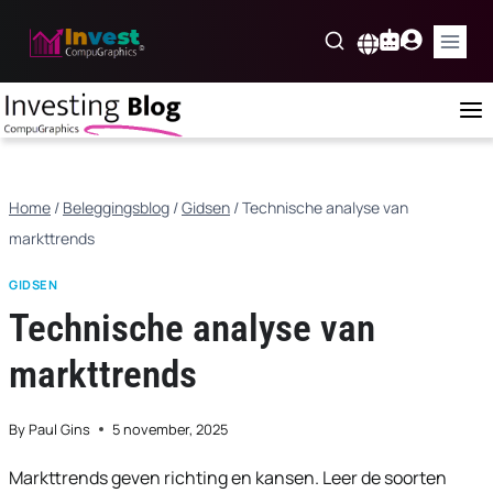
Skip
to
Nederlands
content
Home
/
Beleggingsblog
/
Gidsen
/
Technische analyse van
markttrends
GIDSEN
Technische analyse van
markttrends
By
Paul Gins
5 november, 2025
Markttrends geven richting en kansen. Leer de soorten