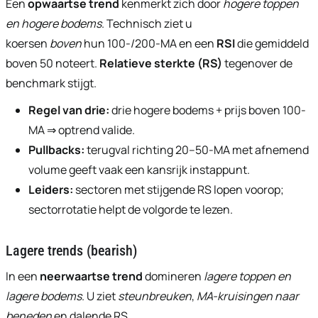
Een
opwaartse trend
kenmerkt zich door
hogere toppen
en hogere bodems
. Technisch ziet u
koersen
boven
hun 100-/200-MA en een
RSI
die gemiddeld
boven 50 noteert.
Relatieve sterkte (RS)
tegenover de
benchmark stijgt.
Regel van drie:
drie hogere bodems + prijs boven 100-
MA ⇒ optrend valide.
Pullbacks:
terugval richting 20–50-MA met afnemend
volume geeft vaak een kansrijk instappunt.
Leiders:
sectoren met stijgende RS lopen voorop;
sectorrotatie helpt de volgorde te lezen.
Lagere trends (bearish)
In een
neerwaartse trend
domineren
lagere toppen en
lagere bodems
. U ziet
steunbreuken
,
MA-kruisingen naar
beneden
en dalende RS.