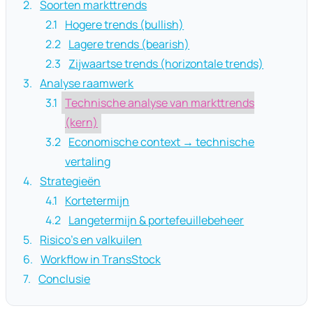
Soorten markttrends
Hogere trends (bullish)
Lagere trends (bearish)
Zijwaartse trends (horizontale trends)
Analyse raamwerk
Technische analyse van markttrends
(kern)
Economische context → technische
vertaling
Strategieën
Kortetermijn
Langetermijn & portefeuillebeheer
Risico's en valkuilen
Workflow in TransStock
Conclusie