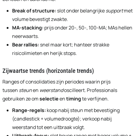
Break of structure:
slot onder belangrijke
support
met
volume bevestigt zwakte.
MA-stacking:
prijs onder 20-, 50-, 100-MA; MAs hellen
neerwaarts.
Bear rallies:
snel maar kort; hanteer strakke
risicolimieten en herijk stops.
Zijwaartse trends (horizontale trends)
Ranges of consolidaties zijn periodes waarin prijs
tussen
steun
en
weerstand
oscilleert. Professionals
gebruiken ze om
selectie
en
timing
te verfijnen.
Range-regels:
koop nabij steun met bevestiging
(candlestick + volumedroogte); verkoop nabij
weerstand tot een uitbraak volgt.
Uitbraak-focus:
slot boven range met hoger volume +