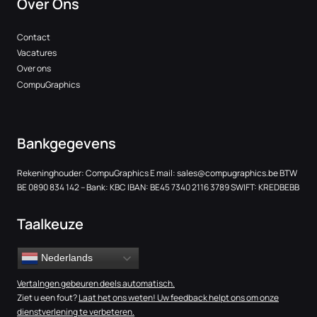
Over Ons
Contact
Vacatures
Over ons
CompuGraphics
Bankgegevens
Rekeninghouder: CompuGraphics E mail:
sales@compugraphics.be
BTW
BE 0890 834 142 – Bank: KBC IBAN: BE45 7340 2116 3789 SWIFT: KREDBEBB
Taalkeuze
Nederlands
Vertalngen gebeuren deels automatisch.
Ziet u een fout?
Laat het ons weten! Uw feedback helpt ons om onze
dienstverlening te verbeteren.