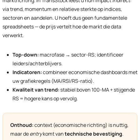
marktrichting. In TransStock leest u hun impact
indirect
:
via trend, momentum en relatieve sterkte op indices,
sectoren en aandelen. U hoeft dus geen fundamentele
spreadsheets — de prijs vertelt hoe de markt die data
verwerkt.
Top-down:
macrofase → sector-RS; identificeer
leiders/achterblijvers.
Indicatoren:
combineer economische dashboards met
uw grafiekregels (MA/RSI/RS-ratio).
Kwaliteit van trend:
stabiel boven 100-MA + stijgende
RS = hogere kans op vervolg.
Onthoud:
context (economische richting) is nuttig,
maar de
entry
komt van
technische bevestiging
.