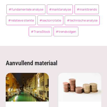
Post
#
fundamentele analyse
#
marktanalyse
#
markttrends
Tags:
#
relatieve sterkte
#
sectorrotatie
#
technische analyse
#
TransStock
#
trendvolgen
Aanvullend materiaal