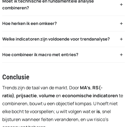
Moet ik technische en fundamentele analyse
gebruikt u secundaire bewegingen plus prijsactie
combineren?
Dat kan of u kunt u focussen op
technische analyse
,
Hoe herken ik een omkeer?
economische indicatoren
en
portefeuillebeheer
. De
Let op RS-divergentie, doorbraak van het 100-MA,
impact van fundamentals leest u grafisch via prijs,
Welke indicatoren zijn voldoende voor trendanalyse?
volumepiek op een higher low (na downtrend) of lower high
momentum en relatieve sterkte
Drie: 1 trend (100-/200-MA), 1 momentum (RSI of RS-ratio),
(na uptrend).
Hoe combineer ik macro met entries?
1 bevestiger (volume of prijsactie).
Gebruik macro/indicatoren voor context en
technische
bevestiging
voor het instapmoment.
Conclusie
Trends zijn de taal van de markt. Door
MA’s
,
RS(-
ratio)
,
prijsactie
,
volume
en
economische indicatoren
te
combineren, bouwt u een objectief kompas. U hoeft niet
elke bocht te voorspellen; u wilt volgen wat er
is
, snel
bijsturen wanneer feiten veranderen, en uw risico’s