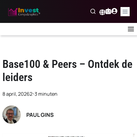
Skip
to
Nederlands
content
Base100 & Peers – Ontdek de
leiders
8 april, 2026
2-3 minuten
PAUL GINS