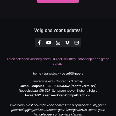
Volg ons voor updates!
Leren beleggen voor beginners – duidelijke uitleg – stappenplan én gratis
cursus.
home
»
transstock
»
base100-peers
Privacybeleid
•
Contact
•
Sitemap
CompuGraphics
— BE0890834142 (rechtsvorm: NV)
Reppelsebaan 36, 3271 Scherpenheuvel-Zichem, België
InvestABC is een merk van CompuGraphics.
InvestABC biedt educatieve en analytische hulpmiddelen. Wij geven
geen beleggingsadvies, beheren geen klantgelden en voeren geen
handelsorders uit namens klanten.