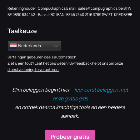
Rekeninghouder: CompuGraphics E mail:
sales@compugraphics.be
BTW
BE 0890 834 142 – Bank: KBC IBAN: BE45 7340 2116 3789 SWIFT: KREDBEBB
Taalkeuze
Nederlands
Vertalngen gebeuren deels automatisch.
Ziet u een fout?
Laat het ons weten! Uw feedback helpt ons om onze
dienstverlening te verbeteren.
Slim beleggen begint hier –
leer eerst beleggen met
onze gratis gids
en ontdek daarna krachtige tools en een heldere
aanpak.
Probeer gratis