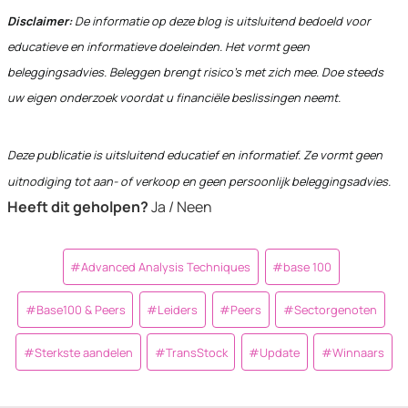
Disclaimer:
De informatie op deze blog is uitsluitend bedoeld voor
educatieve en informatieve doeleinden. Het vormt geen
beleggingsadvies. Beleggen brengt risico’s met zich mee. Doe steeds
uw eigen onderzoek voordat u financiële beslissingen neemt.
Deze publicatie is uitsluitend educatief en informatief. Ze vormt geen
uitnodiging tot aan- of verkoop en geen persoonlijk beleggingsadvies.
Heeft dit geholpen?
Ja / Neen
Post
#
Advanced Analysis Techniques
#
base 100
Tags:
#
Base100 & Peers
#
Leiders
#
Peers
#
Sectorgenoten
#
Sterkste aandelen
#
TransStock
#
Update
#
Winnaars