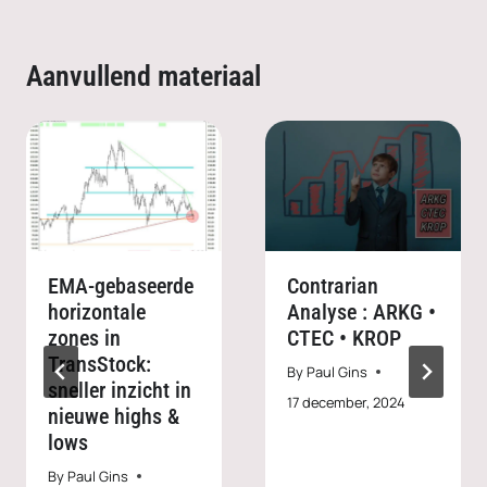
Aanvullend materiaal
EMA-gebaseerde
Contrarian
horizontale
Analyse : ARKG •
zones in
CTEC • KROP
TransStock:
By
Paul Gins
sneller inzicht in
17 december, 2024
nieuwe highs &
lows
By
Paul Gins