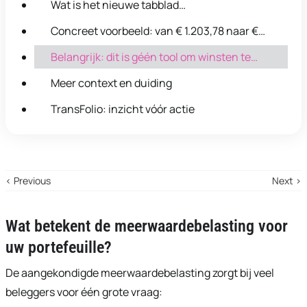
Wat is het nieuwe tabblad
"Meerwaardebelasting"?
Concreet voorbeeld: van € 1.203,78 naar €
261,34
Belangrijk: dit is géén tool om winsten te
maximaliseren
Meer context en duiding
TransFolio: inzicht vóór actie
‹ Previous
Next ›
Wat betekent de meerwaardebelasting voor
uw portefeuille?
De aangekondigde meerwaardebelasting zorgt bij veel
beleggers voor één grote vraag: