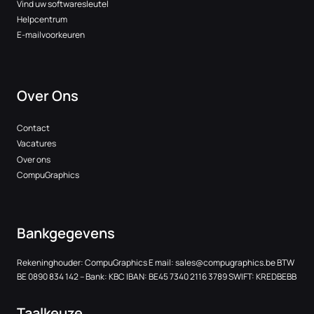
Vind uw softwaresleutel
Helpcentrum
E-mailvoorkeuren
Over Ons
Contact
Vacatures
Over ons
CompuGraphics
Bankgegevens
Rekeninghouder: CompuGraphics E mail:
sales@compugraphics.be
BTW
BE 0890 834 142 – Bank: KBC IBAN: BE45 7340 2116 3789 SWIFT: KREDBEBB
Taalkeuze