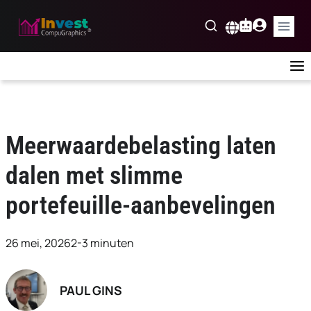
Skip
to
Nederlands
content
Meerwaardebelasting laten
dalen met slimme
portefeuille-aanbevelingen
26 mei, 2026
2-3 minuten
PAUL GINS