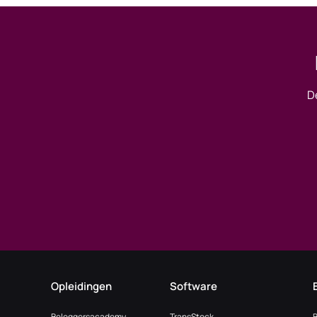
D
Opleidingen
Software
Beleggersacademy
TransStock