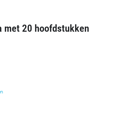
a met 20 hoofdstukken
n
en