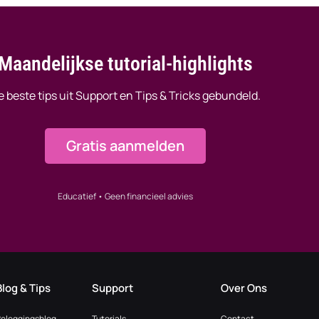
Maandelijkse tutorial-highlights
e beste tips uit Support en Tips & Tricks gebundeld.
Gratis aanmelden
Educatief • Geen financieel advies
Blog & Tips
Support
Over Ons
Beleggingsblog
Tutorials
Contact