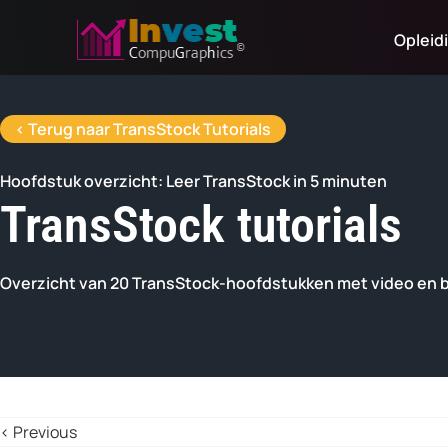
Skip
Opleid
to
content
< Terug naar TransStock Tutorials
Hoofdstuk overzicht: Leer TransStock in 5 minuten
TransStock tutorials
Overzicht van 20 TransStock-hoofdstukken met video en 
‹ Previous