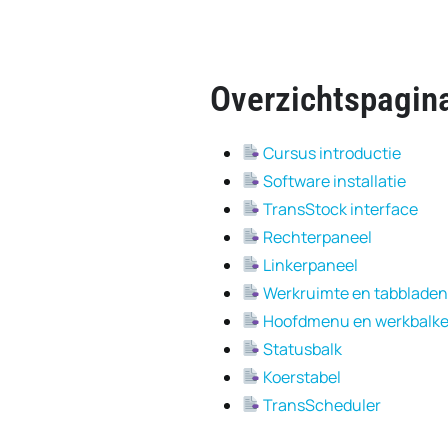
Overzichtspagin
Cursus introductie
Software installatie
TransStock interface
Rechterpaneel
Linkerpaneel
Werkruimte en tabblade
Hoofdmenu en werkbalk
Statusbalk
Koerstabel
TransScheduler