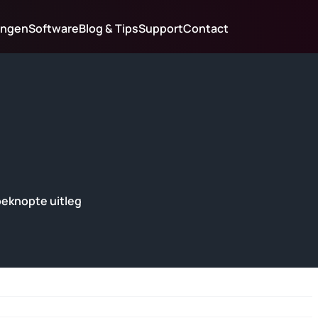
ingen
Software
Blog & Tips
Support
Contact
beknopte uitleg