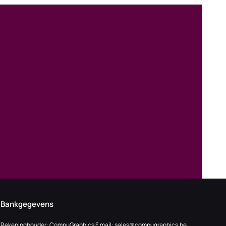
Bankgegevens
Rekeninghouder: CompuGraphics E mail:
sales@compugraphics.be