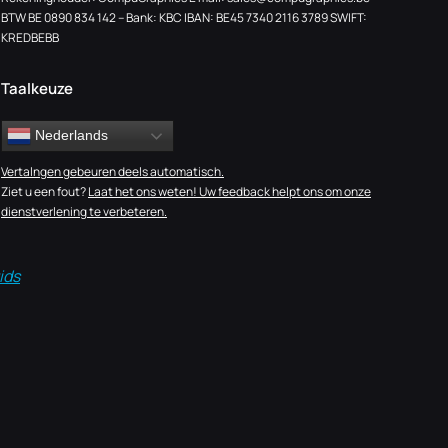
BTW BE 0890 834 142 – Bank: KBC IBAN: BE45 7340 2116 3789 SWIFT:
KREDBEBB
Taalkeuze
Nederlands
Vertalngen gebeuren deels automatisch.
Ziet u een fout?
Laat het ons weten! Uw feedback helpt ons om onze
dienstverlening te verbeteren.
ids