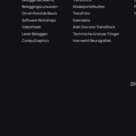
Beleggingscursussen
Modelportefeuilles
Om en Rond de Beurs
TransFolio
N
Software Workshops
Koersdata
Videotheek
Add-Ons voor TransStock
Leren Beleggen
Technische Analyse Trilogie
CompuGraphics
Hoe werkt Beursgrafiek
Sl