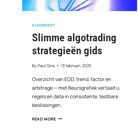
ALGOINVEST
Slimme algotrading
strategieën gids
By
Paul Gins
13 februari, 2025
Overzicht van EOD, trend, factor en
arbitrage — met Beursgrafiek vertaalt u
regels en data in consistente, testbare
beslissingen.
SLIMME
READ MORE
ALGOTRADING
STRATEGIEËN