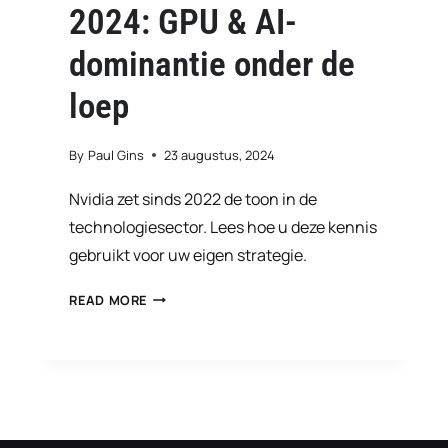
2024: GPU & AI-
dominantie onder de
loep
By
Paul Gins
23 augustus, 2024
Nvidia zet sinds 2022 de toon in de
technologiesector. Lees hoe u deze kennis
gebruikt voor uw eigen strategie.
NVIDIA
READ MORE
MARKTLEIDER
2024:
GPU
&
AI-