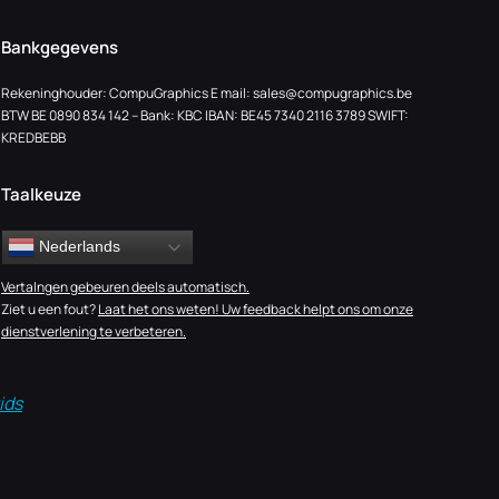
Bankgegevens
Rekeninghouder: CompuGraphics E mail:
sales@compugraphics.be
BTW BE 0890 834 142 – Bank: KBC IBAN: BE45 7340 2116 3789 SWIFT:
KREDBEBB
Taalkeuze
Nederlands
Vertalngen gebeuren deels automatisch.
Ziet u een fout?
Laat het ons weten! Uw feedback helpt ons om onze
dienstverlening te verbeteren.
ids