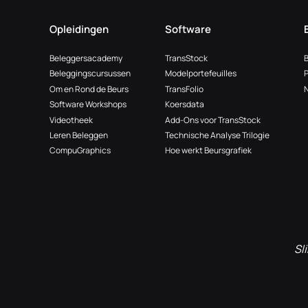
DE
KRACHT
Opleidingen
Software
VAN
Beleggersacademy
TransStock
DE
Beleggingscursussen
Modelportefeuilles
WILLIAMS
Om en Rond de Beurs
TransFolio
N
ALLIGATOR
Software Workshops
Koersdata
Videotheek
Add-Ons voor TransStock
Leren Beleggen
Technische Analyse Trilogie
CompuGraphics
Hoe werkt Beursgrafiek
Sl