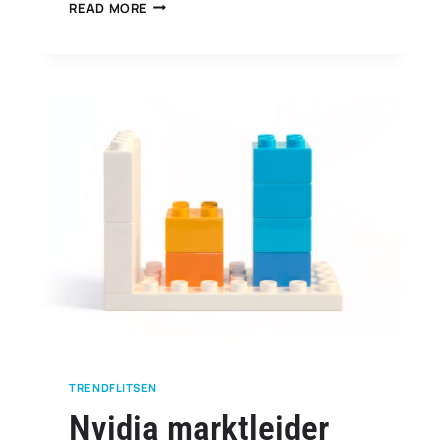
AROON-
READ MORE
INDICATOR:
TRENDS
EN
KEERPUNTEN
ONTDEKKEN
TRENDFLITSEN
Nvidia marktleider