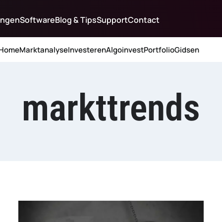
ingen
Software
Blog & Tips
Support
Contact
Home
Marktanalyse
Investeren
Algoinvest
Portfolio
Gidsen
markttrends