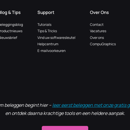
DOMINANTIE
Blog & Tips
Support
Over Ons
ONDER
DE
Beleggingsblog
Tutorials
Contact
LOEP
Productnieuws
Tips & Tricks
Vacatures
ieuwsbrief
Vind uw softwaresleutel
Over ons
Helpcentrum
CompuGraphics
E-mailvoorkeuren
im beleggen begint hier –
leer eerst beleggen met onze gratis g
en ontdek daarna krachtige tools en een heldere aanpak.