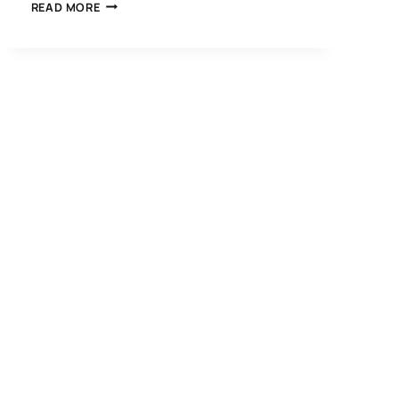
ALGORITMISCH
READ MORE
BELEGGEN:
END-
OF-
DAY
STRATEGIEËN