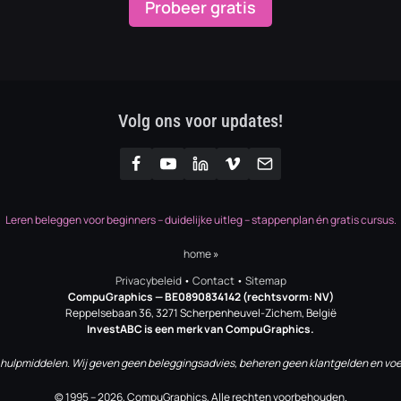
Probeer gratis
Volg ons voor updates!
Leren beleggen voor beginners – duidelijke uitleg – stappenplan én gratis cursus.
home
»
Privacybeleid
•
Contact
•
Sitemap
CompuGraphics
— BE0890834142 (rechtsvorm: NV)
Reppelsebaan 36, 3271 Scherpenheuvel-Zichem, België
InvestABC is een merk van CompuGraphics.
 hulpmiddelen. Wij geven geen beleggingsadvies, beheren geen klantgelden en voe
© 1995 – 2026, CompuGraphics, Alle rechten voorbehouden.