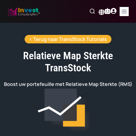
Skip
to
Nederlands
content
< Terug naar TransStock Tutorials
Relatieve Map Sterkte
TransStock
Boost uw portefeuille met Relatieve Map Sterkte (RMS)