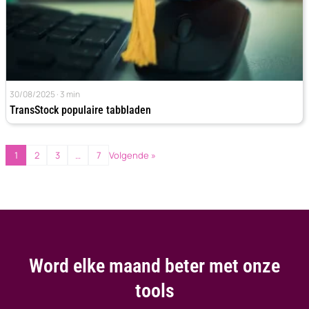
30/08/2025 · 3 min
TransStock populaire tabbladen
1
2
3
…
7
Volgende »
Word elke maand beter met onze
tools