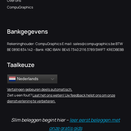
Over ons
CompuGraphics
Bankgegevens
Rekeninghouder: CompuGraphics E mail:
sales@compugraphics.be
BTW
BE 0890 834 142 – Bank: KBC IBAN: BE45 7340 2116 3789 SWIFT: KREDBEBB
Taalkeuze
Nederlands
Vertalngen gebeuren deels automatisch.
Ziet u een fout?
Laat het ons weten! Uw feedback helpt ons om onze
dienstverlening te verbeteren.
Slim beleggen begint hier –
leer eerst beleggen met
onze gratis gids