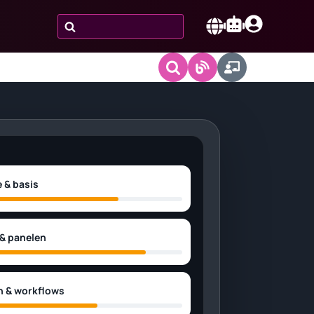
Zoeken
naar:
Nederlands
e & basis
 & panelen
n & workflows