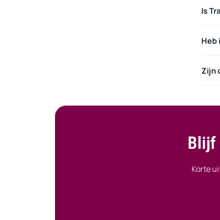
Is T
Heb 
Zijn
Blij
Korte ui