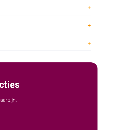
cties
aar zijn.