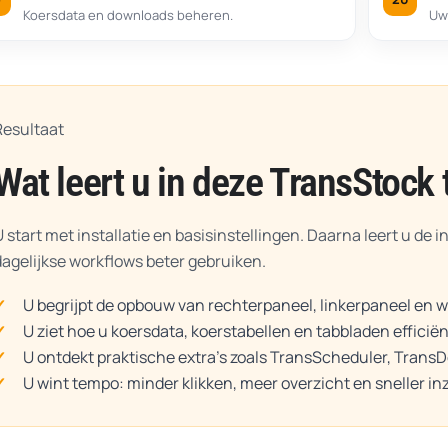
Koersdata en downloads beheren.
Uw 
Resultaat
Wat leert u in deze TransStock 
U start met installatie en basisinstellingen. Daarna leert u de 
dagelijkse workflows beter gebruiken.
U begrijpt de opbouw van rechterpaneel, linkerpaneel en 
U ziet hoe u koersdata, koerstabellen en tabbladen efficiën
U ontdekt praktische extra’s zoals TransScheduler, Trans
U wint tempo: minder klikken, meer overzicht en sneller inz