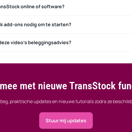
ransStock online of software?
ik add-ons nodig om te starten?
 deze video’s beleggingsadvies?
f mee met nieuwe TransStock fun
tleg, praktische updates en nieuwe tutorials zodra ze beschikb
Stuur mij updates