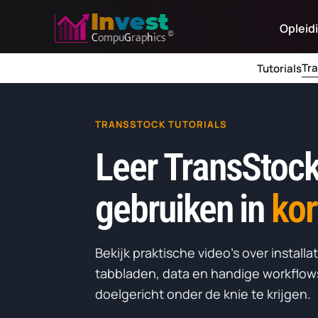
Skip
Opleid
to
content
Tr
Tutorials
TRANSSTOCK TUTORIALS
Leer TransStock
gebruiken in
kor
Bekijk praktische video’s over installa
tabbladen, data en handige workflow
doelgericht onder de knie te krijgen.