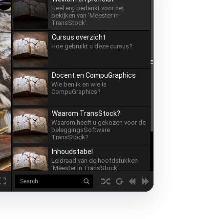
Heel erg bedankt voor het
bekijken van 'Meester in
TransStock'.
Cursus overzicht
Hoe gebruikt u deze cursus?
Docent en CompuGraphics
Wie ben ik en wie is
CompuGraphics?
Waarom TransStock?
Waarom heeft u gekozen voor de
beleggingsSoftware
TransStock?
Inhoudstabel
Leidraad van de hoofdstukken
'Meester in TransStock'.
Video galerij
Gebruik van deze media-player in
de videogalerij.