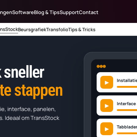
ingen
Software
Blog & Tips
Support
Contact
ansStock
Beursgrafiek
Transfolio
Tips & Tricks
 sneller
Installati
▶
te stappen
Interface
▶
tie, interface, panelen,
s. Ideaal om TransStock
Tabblade
▶