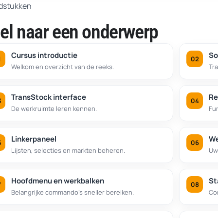
1.25
Uit
dstukken
normal
el naar een onderwerp
0.5
0.25
Cursus introductie
So
Welkom en overzicht van de reeks.
Tra
TransStock interface
Re
De werkruimte leren kennen.
Fun
Linkerpaneel
We
Lijsten, selecties en markten beheren.
Uw
Hoofdmenu en werkbalken
St
Belangrijke commando’s sneller bereiken.
Co