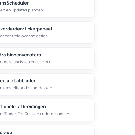
ansScheduler
ken en updates plannen.
vorderden: linkerpaneel
r controle over selecties.
tra binnenvensters
rdere analyses naast elkaar.
eciale tabbladen
tra mogelijkheden ontdekken.
tionele uitbreidingen
ansTrader, TopRank en andere modules.
ck-up