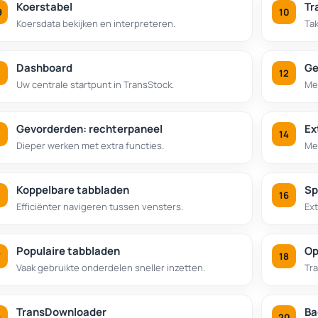
Koerstabel
Tr
Koersdata bekijken en interpreteren.
Ta
Dashboard
Ge
Uw centrale startpunt in TransStock.
Mee
Gevorderden: rechterpaneel
Ex
Dieper werken met extra functies.
Mee
Koppelbare tabbladen
Sp
Efficiënter navigeren tussen vensters.
Ex
Populaire tabbladen
Op
Vaak gebruikte onderdelen sneller inzetten.
Tr
TransDownloader
Ba