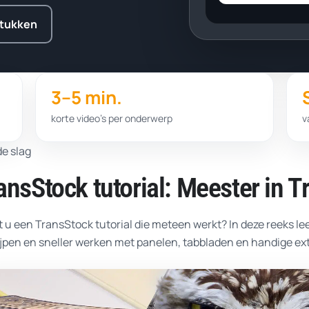
stukken
3–5 min.
korte video’s per onderwerp
v
e slag
ansStock tutorial: Meester in 
 u een TransStock tutorial die meteen werkt? In deze reeks leer
jpen en sneller werken met panelen, tabbladen en handige ext