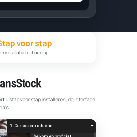
Stap voor stap
an installatie tot back-up
TransStock
t u stap voor stap installeren, de interface
ra’s.
1. Cursus introductie
Welkom en proficiat